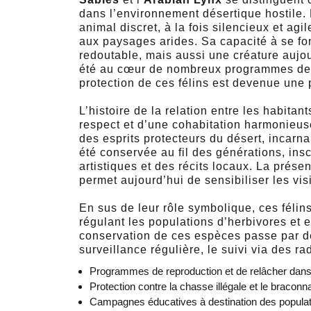
dans l’environnement désertique hostile.
animal discret, à la fois silencieux et a
aux paysages arides. Sa capacité à se fon
redoutable, mais aussi une créature aujo
été au cœur de nombreux programmes de 
protection de ces félins est devenue une p
L’histoire de la relation entre les habita
respect et d’une cohabitation harmonieu
des esprits protecteurs du désert, incarn
été conservée au fil des générations, ins
artistiques et des récits locaux. La prés
permet aujourd’hui de sensibiliser les vis
En sus de leur rôle symbolique, ces félin
régulant les populations d’herbivores et e
conservation de ces espèces passe par d
surveillance régulière, le suivi via des rad
Programmes de reproduction et de relâcher dans 
Protection contre la chasse illégale et le braconn
Campagnes éducatives à destination des populatio