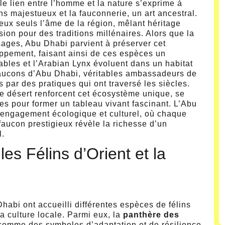
e lien entre l’homme et la nature s’exprime à
ns majestueux et la fauconnerie, un art ancestral.
ux seuls l’âme de la région, mêlant héritage
sion pour des traditions millénaires. Alors que la
ages, Abu Dhabi parvient à préserver cet
loppement, faisant ainsi de ces espèces un
Sables et l’Arabian Lynx évoluent dans un habitat
aucons d’Abu Dhabi, véritables ambassadeurs de
 par des pratiques qui ont traversé les siècles.
de désert renforcent cet écosystème unique, se
s pour former un tableau vivant fascinant. L’Abu
et engagement écologique et culturel, où chaque
faucon prestigieux révèle la richesse d’un
l.
les Félins d’Orient et la
habi ont accueilli différentes espèces de félins
 culture locale. Parmi eux, la
panthère des
comme des symboles d’adaptation et de résilience