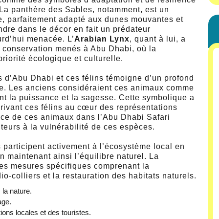
 La panthère des Sables, notamment, est un
gile, parfaitement adapté aux dunes mouvantes et
dre dans le décor en fait un prédateur
urd’hui menacée. L’
Arabian Lynx
, quant à lui, a
conservation menés à Abu Dhabi, où la
riorité écologique et culturelle.
nts d’Abu Dhabi et ces félins témoigne d’un profond
se. Les anciens considéraient ces animaux comme
ant la puissance et la sagesse. Cette symbolique a
crivant ces félins au cœur des représentations
ence de ces animaux dans l’Abu Dhabi Safari
iteurs à la vulnérabilité de ces espèces.
s participent activement à l’écosystème local en
n maintenant ainsi l’équilibre naturel. La
es mesures spécifiques comprenant la
io-colliers et la restauration des habitats naturels.
la nature.
age.
ns locales et des touristes.