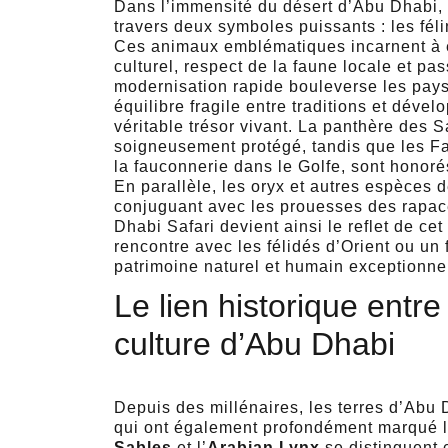
Dans l’immensité du désert d’Abu Dhabi, l
travers deux symboles puissants : les féli
Ces animaux emblématiques incarnent à e
culturel, respect de la faune locale et pas
modernisation rapide bouleverse les pays
équilibre fragile entre traditions et déve
véritable trésor vivant. La panthère des 
soigneusement protégé, tandis que les F
la fauconnerie dans le Golfe, sont honorés
En parallèle, les oryx et autres espèces 
conjuguant avec les prouesses des rapace
Dhabi Safari devient ainsi le reflet de c
rencontre avec les félidés d’Orient ou un 
patrimoine naturel et humain exceptionne
Le lien historique entre 
culture d’Abu Dhabi
Depuis des millénaires, les terres d’Abu D
qui ont également profondément marqué la
Sables
et l’
Arabian Lynx
se distinguent 