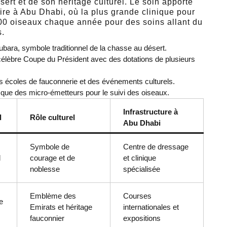
rt et de son héritage culturel. Le soin apporté
ire à Abu Dhabi, où la plus grande clinique pour
00 oiseaux chaque année pour des soins allant du
s.
oubara, symbole traditionnel de la chasse au désert.
élèbre Coupe du Président avec des dotations de plusieurs
es écoles de fauconnerie et des événements culturels.
que des micro-émetteurs pour le suivi des oiseaux.
Infrastructure à
l
Rôle culturel
Abu Dhabi
Symbole de
Centre de dressage
l
courage et de
et clinique
noblesse
spécialisée
Emblème des
Courses
e
Emirats et héritage
internationales et
fauconnier
expositions