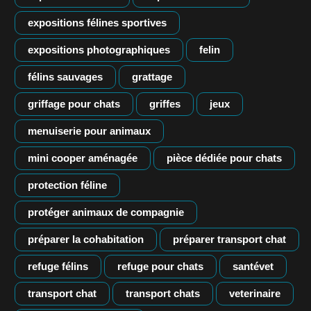
expositions félines sportives
expositions photographiques
felin
félins sauvages
grattage
griffage pour chats
griffes
jeux
menuiserie pour animaux
mini cooper aménagée
pièce dédiée pour chats
protection féline
protéger animaux de compagnie
préparer la cohabitation
préparer transport chat
refuge félins
refuge pour chats
santévet
transport chat
transport chats
veterinaire