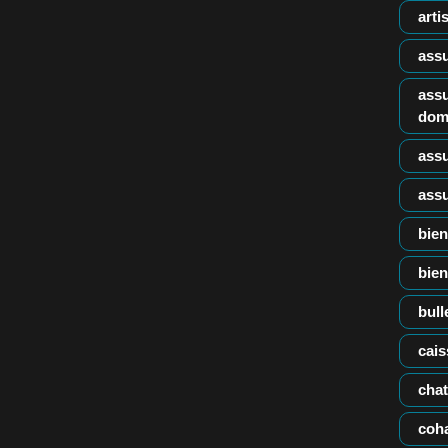
arti
ass
ass
dom
ass
ass
bien
bien
bull
cais
chat
coha