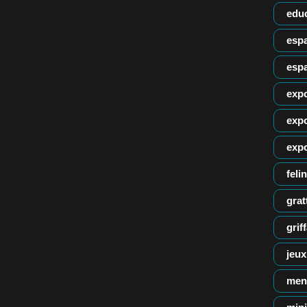
edu
espa
esp
expo
expo
exp
felin
grat
grif
jeux
men