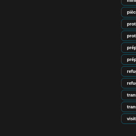
min
pièc
prot
pro
prép
prép
refu
refu
tran
tran
visi