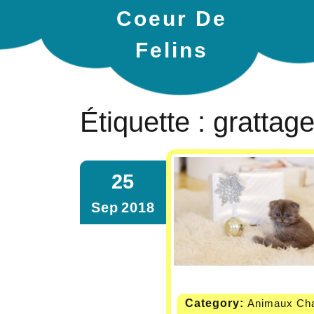
Coeur De
Felins
Étiquette :
grattag
25
Sep
2018
Category:
Animaux Cha