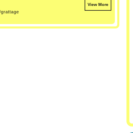
View More
#grattage