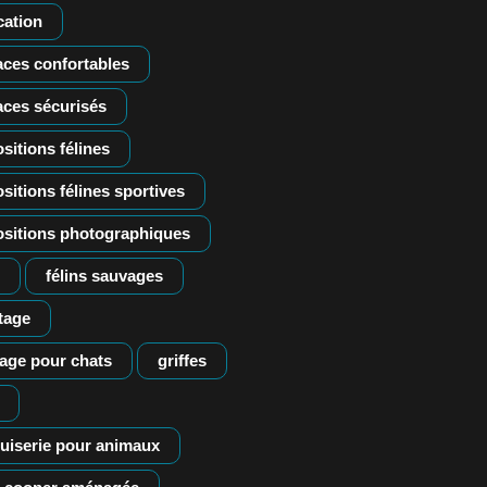
cation
ces confortables
aces sécurisés
sitions félines
sitions félines sportives
ositions photographiques
félins sauvages
tage
fage pour chats
griffes
uiserie pour animaux