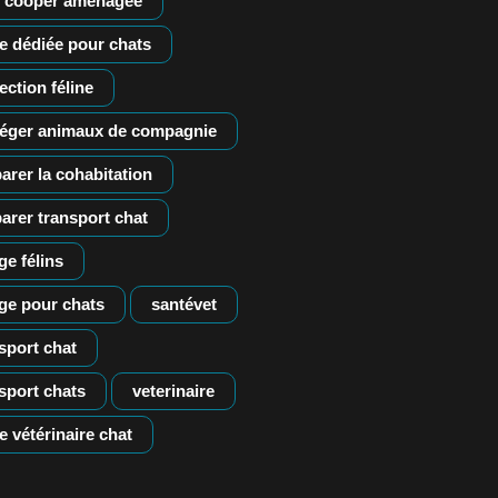
i cooper aménagée
e dédiée pour chats
ection féline
téger animaux de compagnie
arer la cohabitation
arer transport chat
ge félins
ge pour chats
santévet
sport chat
sport chats
veterinaire
te vétérinaire chat