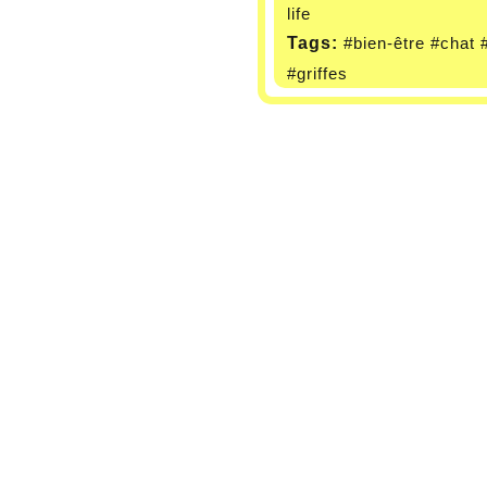
life
Tags:
#bien-être
#chat
#griffes