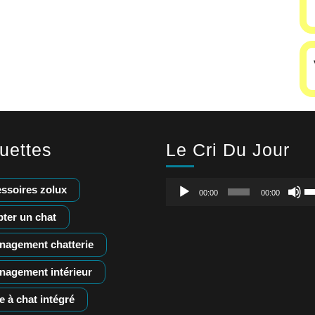
Le Cri Du Jour
quettes
Lecteur
Ut
ssoires zolux
00:00
00:00
audio
le
fl
ter un chat
ha
nagement chatterie
po
a
nagement intérieur
o
di
e à chat intégré
le