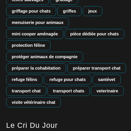
griffage pour chats
griffes
jeux
menuiserie pour animaux
mini cooper aménagée
pièce dédiée pour chats
protection féline
protéger animaux de compagnie
préparer la cohabitation
préparer transport chat
refuge félins
refuge pour chats
santévet
transport chat
transport chats
veterinaire
visite vétérinaire chat
Le Cri Du Jour