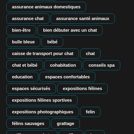
assurance animaux domestiques
assurance chat
assurance santé animaux
bien-être
bien débuter avec un chat
bulle bleue
bébé
caisse de transport pour chat
chat
chat et bébé
cohabitation
conseils spa
education
espaces confortables
espaces sécurisés
expositions félines
expositions félines sportives
expositions photographiques
felin
félins sauvages
grattage